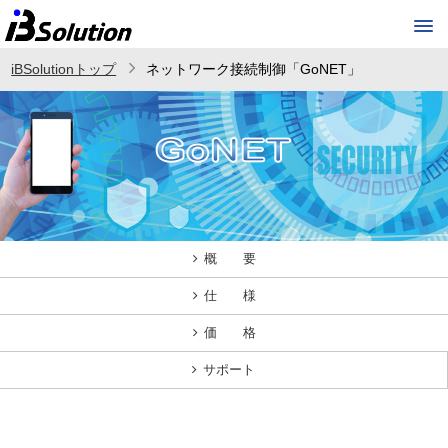
iBSolutionトップ
ネットワーク接続制御「GoNET」
概 要
仕 様
価 格
サポート